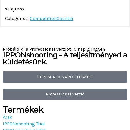
selejtező
Categories:
CompetitionCounter
Próbáld ki a Professional verziót 10 napig ingyen
IPPONshooting - A teljesítményed a
küldetésünk.
kÉREM A 10 NAPOS TESZTET
Professional verzió
Termékek
Árak
IPPONshooting Trial