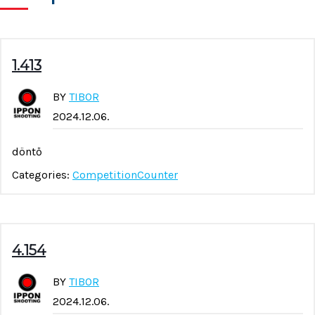
1.413
BY
TIBOR
2024.12.06.
döntő
Categories:
CompetitionCounter
4.154
BY
TIBOR
2024.12.06.