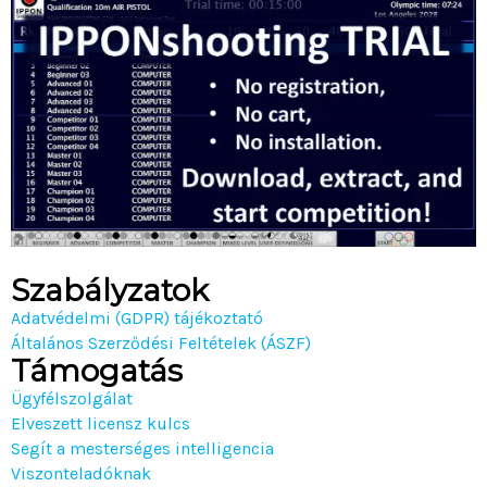
Szabályzatok
Adatvédelmi (GDPR) tájékoztató
Általános Szerződési Feltételek (ÁSZF)
Támogatás
Ügyfélszolgálat
Elveszett licensz kulcs
Segít a mesterséges intelligencia
Viszonteladóknak