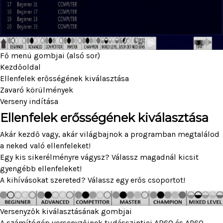
Fő menü gombjai (alsó sor)
Kezdőoldal
Ellenfelek erősségének kiválasztása
Zavaró körülmények
Verseny indítása
Ellenfelek erősségének kiválasztása
Akár kezdő vagy, akár világbajnok a programban megtalálod
a neked való ellenfeleket!
Egy kis sikerélményre vágysz? Válassz magadnál kicsit
gyengébb ellenfeleket!
A kihívásokat szereted? Válassz egy erős csoportot!
Versenyzők kiválasztásának gombjai
A számítógép versenyzőinek tudásszintjei AR60 és AP60