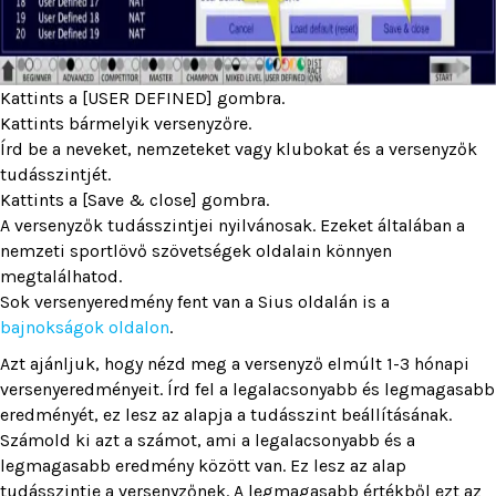
Kattints a [USER DEFINED] gombra.
Kattints bármelyik versenyzőre.
Írd be a neveket, nemzeteket vagy klubokat és a versenyzők
tudásszintjét.
Kattints a [Save & close] gombra.
A versenyzők tudásszintjei nyilvánosak. Ezeket általában a
nemzeti sportlövő szövetségek oldalain könnyen
megtalálhatod.
Sok versenyeredmény fent van a Sius oldalán is a
bajnokságok oldalon
.
Azt ajánljuk, hogy nézd meg a versenyző elmúlt 1-3 hónapi
versenyeredményeit. Írd fel a legalacsonyabb és legmagasabb
eredményét, ez lesz az alapja a tudásszint beállításának.
Számold ki azt a számot, ami a legalacsonyabb és a
legmagasabb eredmény között van. Ez lesz az alap
tudásszintje a versenyzőnek. A legmagasabb értékből ezt az