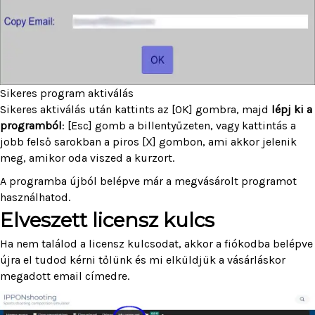
Sikeres program aktiválás
Sikeres aktiválás után kattints az [OK] gombra, majd
lépj ki a
programból
: [Esc] gomb a billentyűzeten, vagy kattintás a
jobb felső sarokban a piros [X] gombon, ami akkor jelenik
meg, amikor oda viszed a kurzort.
A programba újból belépve már a megvásárolt programot
használhatod.
Elveszett licensz kulcs
Ha nem találod a licensz kulcsodat, akkor a fiókodba belépve
újra el tudod kérni tőlünk és mi elküldjük a vásárláskor
megadott email címedre.