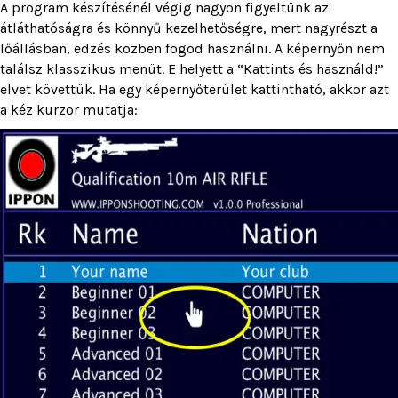
A program készítésénél végig nagyon figyeltünk az
átláthatóságra és könnyű kezelhetőségre, mert nagyrészt a
lőállásban, edzés közben fogod használni. A képernyőn nem
találsz klasszikus menüt. E helyett a “Kattints és használd!”
elvet követtük. Ha egy képernyőterület kattintható, akkor azt
a kéz kurzor mutatja: