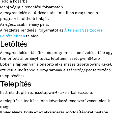
Tedd a kosárba.
Menj végig a rendelési folyamaton.
A megrendelés elküldése után Emailben megkapod a
program letölthető linkjét.
Az egész csak néhány perc.
A részletes rendelési folyamatot az
Általános Szerződési
Feltételekben
találod.
Letöltés
A megrendelés után (fizetős program esetén fizetés után) egy
tömörített állományt tudsz letölteni: issetupwin64.zip
Ebben a fájlban van a telepítő alkalmazás (issetupwin64.exe),
ezt kell elindítanod a programnak a számítógépedre történő
telepítéséhez.
Telepítés
Kattints duplán az issetupwin64.exe alkalmazásra.
A telepítés elindításakor a következő rendszerüzenet jelenik
meg:
Engedélyezi, hogy ez az alkalmazás módosításokat hajtson