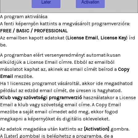
A program aktiválása
A fenti képernyőn kattints a megvásárolt programverzióra:
FREE / BASIC / PROFESSIONAL
Az emailben kapott adatokat (
License Email
,
License Key
) írd
be.
A programban elért versenyeredményt automatikusan
elküldjük a License Email címre. Ebből az emailből
másolatot kaphat az, akinek az email címét beírod a
Copy
Email
mezőbe.
Ha 1 licenszes programot vásároltál, akkor ide megadhatod
például az edződ email címét, de üresen is hagyhatod.
Klub vagy szövetségi programverzió
használatakor a License
Email a klub vagy szövetség email címe. A Copy Email
mezőbe a saját email címedet add meg, ekkor fogod
megkapni a képernyőket és digitális okleveleket.
Az adatok megadása után kattints az
[Activation]
gombra.
A [Later] gombbal is beléphetsz a programba, de a