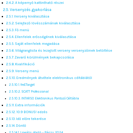
A képernyő kattintható részei
Versenyzés gyakorlása
Verseny kiválasztása
Selejtező lövésszámának kiválasztása
Fő menü
Ellenfelek erősségének kiválasztása
Saját ellenfelek megadása
Világranglista és lezajlott verseny versenyzőinek betöltése
Zavaró körülmények bekapcsolása
Kvalifikáció
Verseny menü
Eredmények átvétele elektronikus céltáblától
freETarget
SCATT Professional
INTARSO Elektronikus Pontozó Céltábla
Extra információk
10.9 BONUS! edzés
Idő előre tekerése
Döntő
Lineális döntő – Párizs 2024.