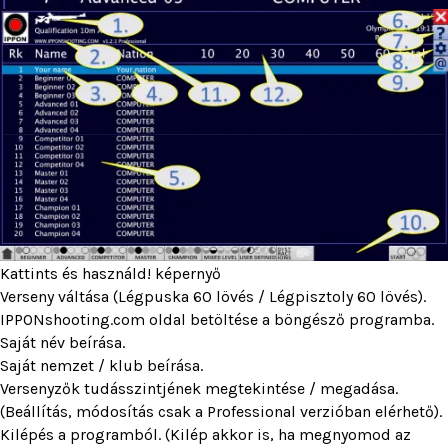
Kattints és használd! képernyő
Verseny váltása (Légpuska 60 lövés / Légpisztoly 60 lövés).
IPPONshooting.com oldal betöltése a böngésző programba.
Saját név beírása.
Saját nemzet / klub beírása.
Versenyzők tudásszintjének megtekintése / megadása.
(Beállítás, módosítás csak a Professional verzióban elérhető).
Kilépés a programból. (Kilép akkor is, ha megnyomod az