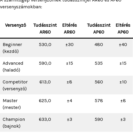
versenyszámokban:
Versenyző
Tudásszint
Eltérés
Tudásszint
Eltérés
AR60
AR60
AP60
AP60
Beginner
530,0
±30
480
±40
(kezdő)
Advanced
590,0
±15
535
±15
(haladó)
Competitor
613,0
±8
560
±10
(versenyző)
Master
625,0
±4
578
±8
(mester)
Champion
633,0
±3
590
±3
(bajnok)