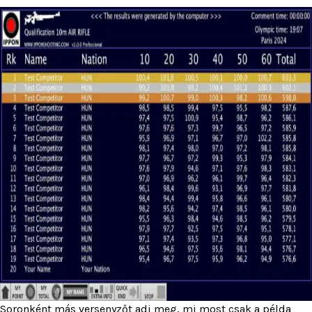
Soronként más versenyzőt adj meg, mi most csak a példa