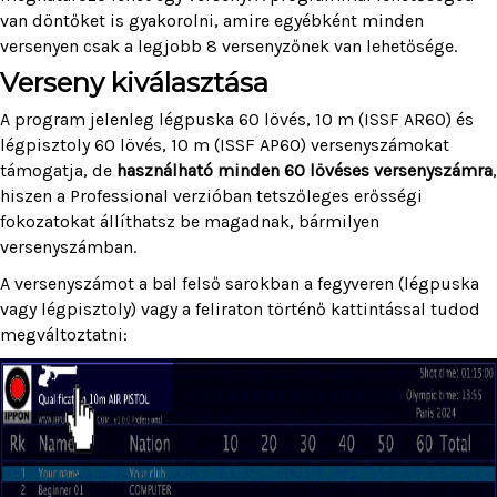
van döntőket is gyakorolni, amire egyébként minden
versenyen csak a legjobb 8 versenyzőnek van lehetősége.
Verseny kiválasztása
A program jelenleg légpuska 60 lövés, 10 m (ISSF AR60) és
légpisztoly 60 lövés, 10 m (ISSF AP60) versenyszámokat
támogatja, de
használható minden 60 lövéses versenyszámra
,
hiszen a Professional verzióban tetszőleges erősségi
fokozatokat állíthatsz be magadnak, bármilyen
versenyszámban.
A versenyszámot a bal felső sarokban a fegyveren (légpuska
vagy légpisztoly) vagy a feliraton történő kattintással tudod
megváltoztatni: