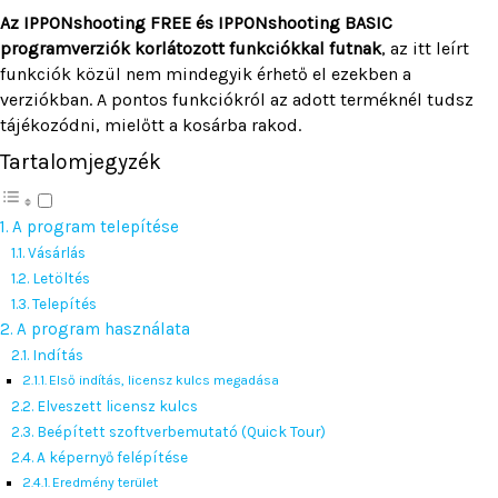
Az IPPONshooting FREE és IPPONshooting BASIC
programverziók korlátozott funkciókkal futnak
, az itt leírt
funkciók közül nem mindegyik érhető el ezekben a
verziókban. A pontos funkciókról az adott terméknél tudsz
tájékozódni, mielőtt a kosárba rakod.
Tartalomjegyzék
A program telepítése
Vásárlás
Letöltés
Telepítés
A program használata
Indítás
Első indítás, licensz kulcs megadása
Elveszett licensz kulcs
Beépített szoftverbemutató (Quick Tour)
A képernyő felépítése
Eredmény terület