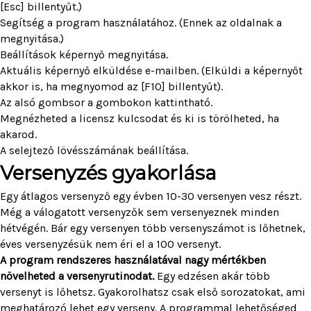
[Esc] billentyűt.)
Segítség a program használatához. (Ennek az oldalnak a
megnyitása.)
Beállítások képernyő megnyitása.
Aktuális képernyő elküldése e-mailben. (Elküldi a képernyőt
akkor is, ha megnyomod az [F10] billentyűt).
Az alsó gombsor a gombokon kattintható.
Megnézheted a licensz kulcsodat és ki is törölheted, ha
akarod.
A selejtező lövésszámának beállítása.
Versenyzés gyakorlása
Egy átlagos versenyző egy évben 10-30 versenyen vesz részt.
Még a válogatott versenyzők sem versenyeznek minden
hétvégén. Bár egy versenyen több versenyszámot is lőhetnek,
éves versenyzésük nem éri el a 100 versenyt.
A program rendszeres használatával nagy mértékben
növelheted a versenyrutinodat.
Egy edzésen akár több
versenyt is lőhetsz. Gyakorolhatsz csak első sorozatokat, ami
meghatározó lehet egy verseny. A programmal lehetőséged