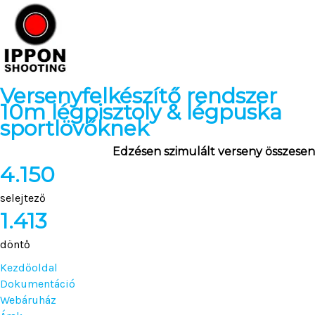
Versenyfelkészítő rendszer
10m légpisztoly & légpuska
sportlövőknek
Edzésen szimulált verseny összesen
4.150
selejtező
1.413
döntő
Kezdőoldal
Dokumentáció
Webáruház