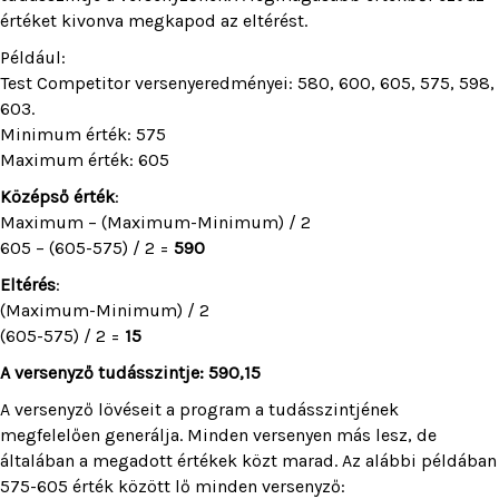
értéket kivonva megkapod az eltérést.
Például:
Test Competitor versenyeredményei: 580, 600, 605, 575, 598,
603.
Minimum érték: 575
Maximum érték: 605
Középső érték
:
Maximum – (Maximum-Minimum) / 2
605 – (605-575) / 2 =
590
Eltérés
:
(Maximum-Minimum) / 2
(605-575) / 2 =
15
A versenyző tudásszintje: 590,15
A versenyző lövéseit a program a tudásszintjének
megfelelően generálja. Minden versenyen más lesz, de
általában a megadott értékek közt marad. Az alábbi példában
575-605 érték között lő minden versenyző: