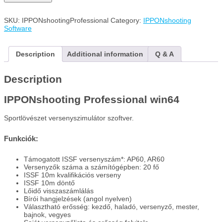
Professional
win64
quantity
SKU:
IPPONshootingProfessional
Category:
IPPONshooting
Software
Description
Additional information
Q & A
Description
IPPONshooting Professional win64
Sportlövészet versenyszimulátor szoftver.
Funkciók:
Támogatott ISSF versenyszám*: AP60, AR60
Versenyzők száma a számítógépben: 20 fő
ISSF 10m kvalifikációs verseny
ISSF 10m döntő
Lőidő visszaszámlálás
Bírói hangjelzések (angol nyelven)
Választható erősség: kezdő, haladó, versenyző, mester,
bajnok, vegyes