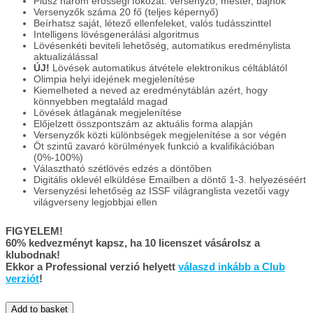
Plusz három erősségi fokozat: versenyző, mester, bajnok
Versenyzők száma 20 fő (teljes képernyő)
Beírhatsz saját, létező ellenfeleket, valós tudásszinttel
Intelligens lövésgenerálási algoritmus
Lövésenkéti beviteli lehetőség, automatikus eredménylista
aktualizálással
ÚJ!
Lövések automatikus átvétele elektronikus céltáblától
Olimpia helyi idejének megjelenítése
Kiemelheted a neved az eredménytáblán azért, hogy
könnyebben megtaláld magad
Lövések átlagának megjelenítése
Előjelzett összpontszám az aktuális forma alapján
Versenyzők közti különbségek megjelenítése a sor végén
Öt szintű zavaró körülmények funkció a kvalifikációban
(0%-100%)
Választható szétlövés edzés a döntőben
Digitális oklevél elküldése Emailben a döntő 1-3. helyezéséért
Versenyzési lehetőség az ISSF világranglista vezetői vagy
világverseny legjobbjai ellen
FIGYELEM!
60% kedvezményt kapsz, ha 10 licenszet vásárolsz a
klubodnak!
Ekkor a Professional verzió helyett
válaszd inkább a Club
verziót
!
IPPONshooting
Add to basket