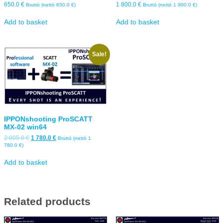
650.0
€
1 800.0
€
Bruttó (nettó
650.0
€
)
Bruttó (nettó
1 800.0
€
)
Add to basket
Add to basket
Sale!
IPPONshooting ProSCATT
MX-02 win64
Original
Current
2 005.0
€
1 780.0
€
Bruttó (nettó
1
price
price
780.0
€
)
was:
is:
2
1
Add to basket
005.0 €.
780.0 €.
Related products