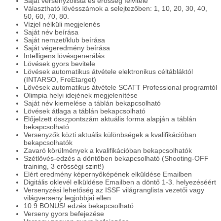
Saját versenyzőlista és erősség felvitele
Választható lövésszámok a selejtezőben: 1, 10, 20, 30, 40,
50, 60, 70, 80.
Vízjel nélküli megjelenés
Saját név beírása
Saját nemzet/klub beírása
Saját végeredmény beírása
Intelligens lövésgenerálás
Lövések gyors bevitele
Lövések automatikus átvétele elektronikus céltábláktól
(INTARSO, FreEtarget)
Lövések automatikus átvétele SCATT Professional programtól
Olimpia helyi idejének megjelenítése
Saját név kiemelése a táblán bekapcsolható
Lövések átlaga a táblán bekapcsolható
Előjelzett összpontszám aktuális forma alapján a táblán
bekapcsolható
Versenyzők közti aktuális különbségek a kvalifikációban
bekapcsolhatók
Zavaró körülmények a kvalifikációban bekapcsolhatók
Szétlövés-edzés a döntőben bekapcsolható (Shooting-OFF
training, 3 erősségi szint!)
Elért eredmény képernyőképének elküldése Emailben
Digitális oklevél elküldése Emailben a döntő 1-3. helyezéséért
Versenyzési lehetőség az ISSF világranglista vezetői vagy
világverseny legjobbjai ellen
10.9 BONUS! edzés bekapcsolható
Verseny gyors befejezése