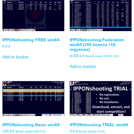
IPPONshooting FREE win64
IPPONshooting Federation
win64 (100 licensz +10
0.0
€
ingyenes)
9 000.0
€
Add to basket
Bruttó (nettó
9 000.0
€
)
Add to basket
IPPONshooting Basic win64
IPPONshooting TRIAL win64
150.0
€
0.0
€
Bruttó (nettó
150.0
€
)
Bruttó (nettó
0.0
€
)