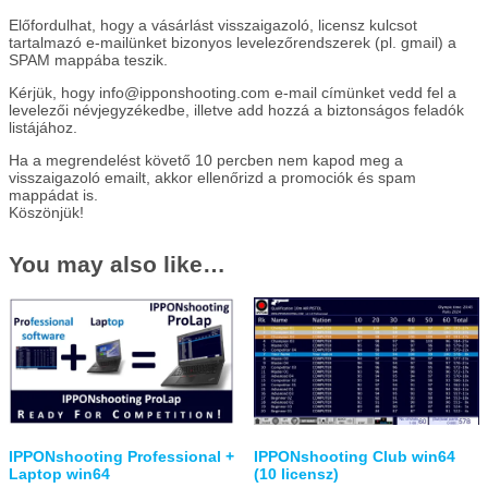
Előfordulhat, hogy a vásárlást visszaigazoló, licensz kulcsot
tartalmazó e-mailünket bizonyos levelezőrendszerek (pl. gmail) a
SPAM mappába teszik.
Kérjük, hogy
info@ipponshooting.com
e-mail címünket vedd fel a
levelezői névjegyzékedbe, illetve add hozzá a biztonságos feladók
listájához.
Ha a megrendelést követő 10 percben nem kapod meg a
visszaigazoló emailt, akkor ellenőrizd a promociók és spam
mappádat is.
Köszönjük!
You may also like…
IPPONshooting Professional +
IPPONshooting Club win64
Laptop win64
(10 licensz)