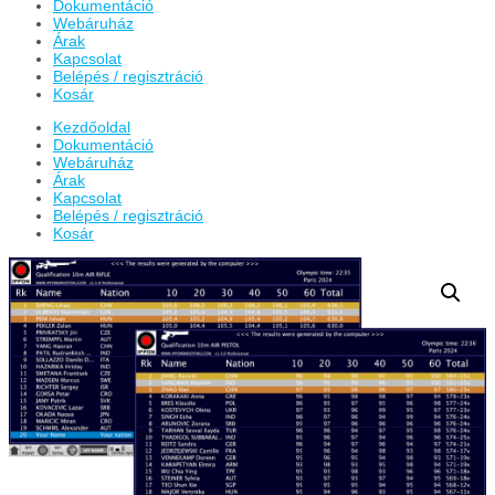
Dokumentáció
Webáruház
Árak
Kapcsolat
Belépés / regisztráció
Kosár
Kezdőoldal
Dokumentáció
Webáruház
Árak
Kapcsolat
Belépés / regisztráció
Kosár