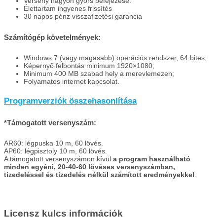
Verseny nagyon gyors befejezése.
Élettartam ingyenes frissítés
30 napos pénz visszafizetési garancia
Számítógép követelmények:
Windows 7 (vagy magasabb) operációs rendszer, 64 bites;
Képernyő felbontás minimum 1920×1080;
Minimum 400 MB szabad hely a merevlemezen;
Folyamatos internet kapcsolat.
Programverziók összehasonlítása
*Támogatott versenyszám:
AR60: légpuska 10 m, 60 lövés.
AP60: légpisztoly 10 m, 60 lövés.
A támogatott versenyszámon kívül
a program használható
minden egyéni, 20-40-60 lövéses versenyszámban,
tizedeléssel és tizedelés nélkül számított eredményekkel
.
Licensz kulcs információk