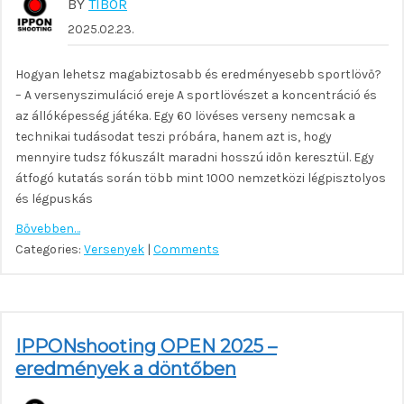
BY
TIBOR
2025.02.23.
Hogyan lehetsz magabiztosabb és eredményesebb sportlövő?
– A versenyszimuláció ereje A sportlövészet a koncentráció és
az állóképesség játéka. Egy 60 lövéses verseny nemcsak a
technikai tudásodat teszi próbára, hanem azt is, hogy
mennyire tudsz fókuszált maradni hosszú időn keresztül. Egy
átfogó kutatás során több mint 1000 nemzetközi légpisztolyos
és légpuskás
Bővebben…
Categories:
Versenyek
|
Comments
IPPONshooting OPEN 2025 –
eredmények a döntőben