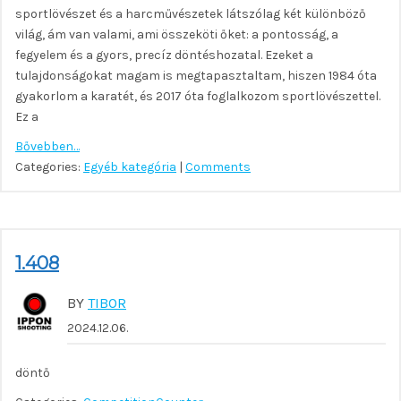
sportlövészet és a harcművészetek látszólag két különböző
világ, ám van valami, ami összeköti őket: a pontosság, a
fegyelem és a gyors, precíz döntéshozatal. Ezeket a
tulajdonságokat magam is megtapasztaltam, hiszen 1984 óta
gyakorlom a karatét, és 2017 óta foglalkozom sportlövészettel.
Ez a
Bővebben…
Categories:
Egyéb kategória
|
Comments
1.408
BY
TIBOR
2024.12.06.
döntő