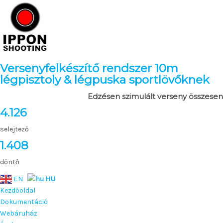
Versenyfelkészítő rendszer 10m
légpisztoly & légpuska sportlövőknek
Edzésen szimulált verseny összesen
4.126
selejtező
1.408
döntő
EN
HU
Kezdőoldal
Dokumentáció
Webáruház