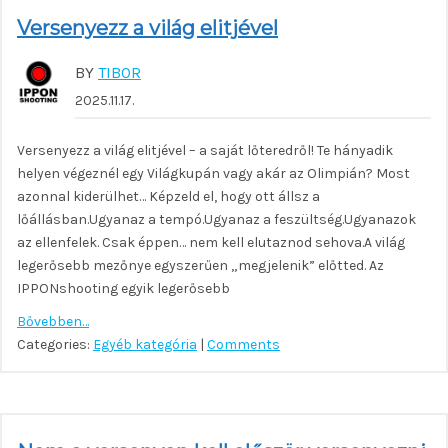
Versenyezz a világ elitjével
BY
TIBOR
2025.11.17.
Versenyezz a világ elitjével – a saját lőteredről! Te hányadik
helyen végeznél egy Világkupán vagy akár az Olimpián? Most
azonnal kiderülhet… Képzeld el, hogy ott állsz a
lőállásban.Ugyanaz a tempó.Ugyanaz a feszültség.Ugyanazok
az ellenfelek. Csak éppen… nem kell elutaznod sehova.A világ
legerősebb mezőnye egyszerűen „megjelenik” előtted. Az
IPPONshooting egyik legerősebb
Bővebben…
Categories:
Egyéb kategória
|
Comments