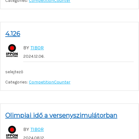
Categories:
CompetitionCounter
4.126
BY
TIBOR
2024.12.06.
selejtező
Categories:
CompetitionCounter
Olimpiai idő a versenyszimulátorban
BY
TIBOR
2024.08.12.