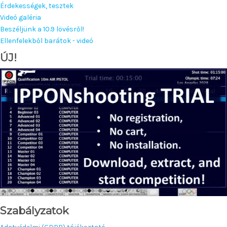
Érdekességek, tesztek
Videó galéria
Beszéljünk a 10.9 lövésről!
Ellenfelekből barátok - videó
ÚJ!
Szabályzatok