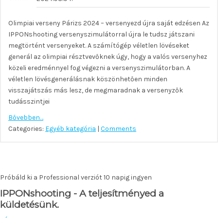
Olimpiai verseny Párizs 2024 – versenyezd újra saját edzésen Az
IPPONshooting versenyszimulátorral újra le tudsz játszani
megtörtént versenyeket. A számítógép véletlen lövéseket
generál az olimpiai résztvevőknek úgy, hogy a valós versenyhez
közeli eredménnyel fog végezni a versenyszimulátorban. A
véletlen lövésgenerálásnak köszönhetően minden
visszajátszás más lesz, de megmaradnak a versenyzők
tudásszintjei
Bővebben…
Categories:
Egyéb kategória
|
Comments
Próbáld ki a Professional verziót 10 napig ingyen
IPPONshooting - A teljesítményed a
küldetésünk.