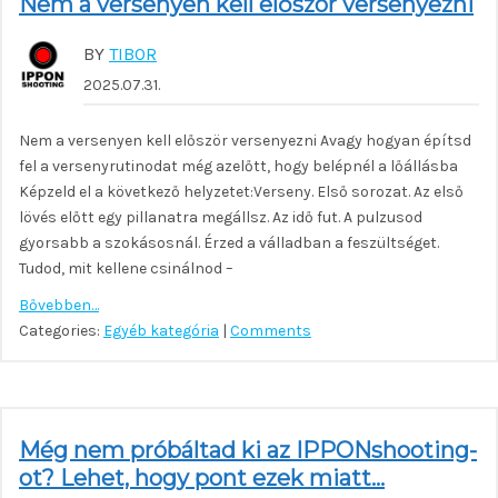
Nem a versenyen kell először versenyezni
BY
TIBOR
2025.07.31.
Nem a versenyen kell először versenyezni Avagy hogyan építsd
fel a versenyrutinodat még azelőtt, hogy belépnél a lőállásba
Képzeld el a következő helyzetet:Verseny. Első sorozat. Az első
lövés előtt egy pillanatra megállsz. Az idő fut. A pulzusod
gyorsabb a szokásosnál. Érzed a válladban a feszültséget.
Tudod, mit kellene csinálnod –
Bővebben…
Categories:
Egyéb kategória
|
Comments
Még nem próbáltad ki az IPPONshooting-
ot? Lehet, hogy pont ezek miatt…