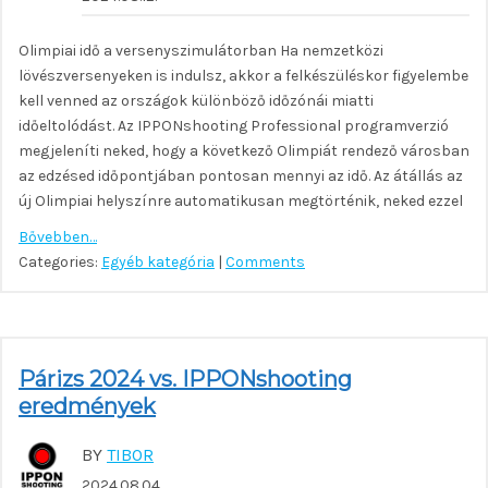
Olimpiai idő a versenyszimulátorban Ha nemzetközi
lövészversenyeken is indulsz, akkor a felkészüléskor figyelembe
kell venned az országok különböző időzónái miatti
időeltolódást. Az IPPONshooting Professional programverzió
megjeleníti neked, hogy a következő Olimpiát rendező városban
az edzésed időpontjában pontosan mennyi az idő. Az átállás az
új Olimpiai helyszínre automatikusan megtörténik, neked ezzel
Bővebben…
Categories:
Egyéb kategória
|
Comments
Párizs 2024 vs. IPPONshooting
eredmények
BY
TIBOR
2024.08.04.