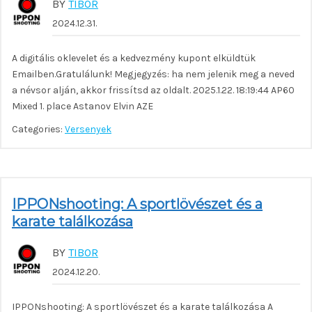
BY
TIBOR
2024.12.31.
A digitális oklevelet és a kedvezmény kupont elküldtük
Emailben.Gratulálunk! Megjegyzés: ha nem jelenik meg a neved
a névsor alján, akkor frissítsd az oldalt. 2025.1.22. 18:19:44 AP60
Mixed 1. place Astanov Elvin AZE
Categories:
Versenyek
IPPONshooting: A sportlövészet és a
karate találkozása
BY
TIBOR
2024.12.20.
IPPONshooting: A sportlövészet és a karate találkozása A