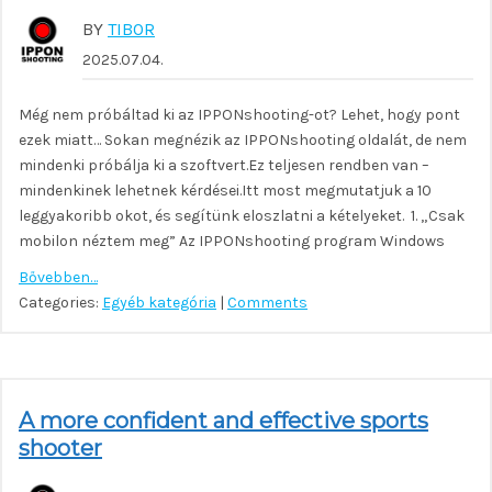
BY
TIBOR
2025.07.04.
Még nem próbáltad ki az IPPONshooting-ot? Lehet, hogy pont
ezek miatt… Sokan megnézik az IPPONshooting oldalát, de nem
mindenki próbálja ki a szoftvert.Ez teljesen rendben van –
mindenkinek lehetnek kérdései.Itt most megmutatjuk a 10
leggyakoribb okot, és segítünk eloszlatni a kételyeket. 1. „Csak
mobilon néztem meg” Az IPPONshooting program Windows
Bővebben…
Categories:
Egyéb kategória
|
Comments
A more confident and effective sports
shooter