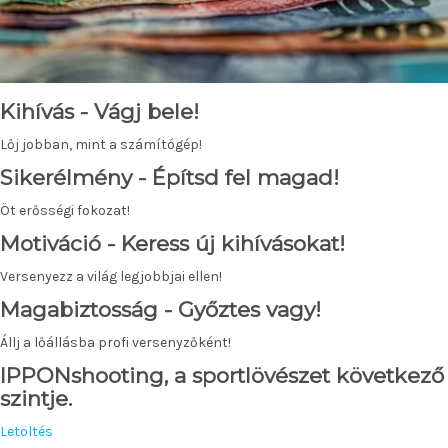
Kihívás
- Vágj bele!
Lőj jobban, mint a számítógép!
Sikerélmény
- Építsd fel magad!
Öt erősségi fokozat!
Motiváció
- Keress új kihívásokat!
Versenyezz a világ legjobbjai ellen!
Magabiztosság
- Győztes vagy!
Állj a lőállásba profi versenyzőként!
IPPONshooting, a sportlövészet következő
szintje.
Letöltés