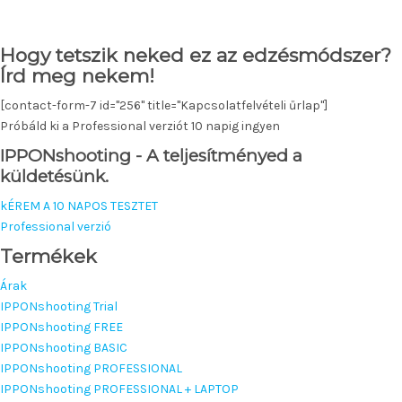
Hogy tetszik neked ez az edzésmódszer?
Írd meg nekem!
[contact-form-7 id="256" title="Kapcsolatfelvételi űrlap"]
Próbáld ki a Professional verziót 10 napig ingyen
IPPONshooting - A teljesítményed a
küldetésünk.
kÉREM A 10 NAPOS TESZTET
Professional verzió
Termékek
Árak
IPPONshooting Trial
IPPONshooting FREE
IPPONshooting BASIC
IPPONshooting PROFESSIONAL
IPPONshooting PROFESSIONAL + LAPTOP