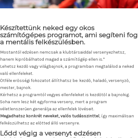
Készítettünk neked egy
okos
számítógépes programot, ami
segíteni fog
a mentális felkészülésben.
Mostantól edzésen nemcsak a klubtársaiddal versenyezhetsz,
hanem kipróbálhatod magad a számítógép ellen is.*
Lehetsz kezdő vagy világbajnok, a programban megtalálod a neked
való ellenfeleket.
Ötféle erősségi fokozatot állíthatsz be: kezdő, haladó, versenyző,
mester, bajnok.
Kérhetsz a programtól vegyes ellenfeleket is kezdőtől a bajnokig.
Soha nem lesz két egyforma verseny, mert a program
véletlenszerűen generálja az ellenfelek lövéseit.
Megadhatsz konkrét neveket, valós tudásszinttel
, így maximálisan
felkészülhetsz az előtted álló versenyre.
Lődd végig a versenyt edzésen