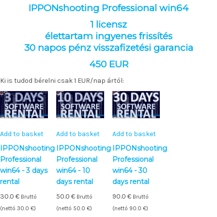
IPPONshooting Professional win64
1 licensz
élettartam ingyenes frissítés
30 napos pénz visszafizetési garancia
450 EUR
Ki is tudod bérelni csak 1 EUR/nap ártól:
Add to basket
Add to basket
Add to basket
IPPONshooting
IPPONshooting
IPPONshooting
Professional
Professional
Professional
win64 - 3 days
win64 - 10
win64 - 30
rental
days rental
days rental
30.0
€
50.0
€
90.0
€
Bruttó
Bruttó
Bruttó
(nettó
30.0
€
)
(nettó
50.0
€
)
(nettó
90.0
€
)