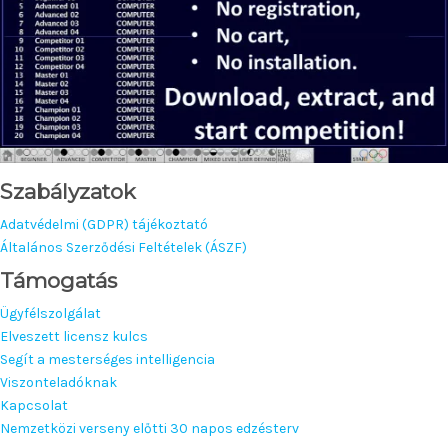
Szabályzatok
Adatvédelmi (GDPR) tájékoztató
Általános Szerződési Feltételek (ÁSZF)
Támogatás
Ügyfélszolgálat
Elveszett licensz kulcs
Segít a mesterséges intelligencia
Viszonteladóknak
Kapcsolat
Nemzetközi verseny előtti 30 napos edzésterv