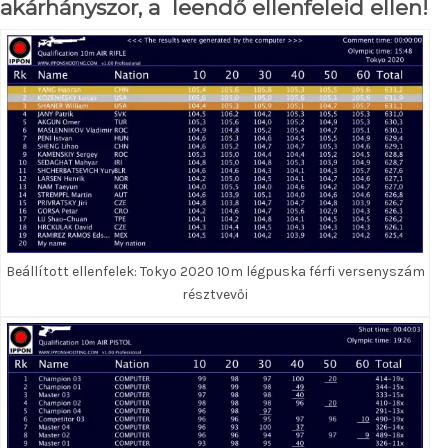
akárhányszor, a leendő ellenfeleid ellen!
Beállított ellenfelek: Tokyo 2020 10m légpuska férfi versenyszám
résztvevői